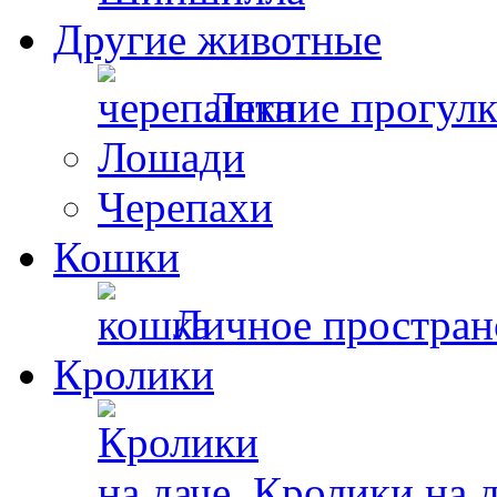
Другие животные
Летние прогул
Лошади
Черепахи
Кошки
Личное простран
Кролики
Кролики на д