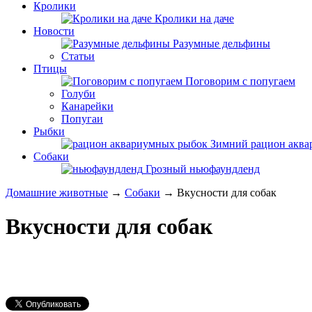
Кролики
Кролики на даче
Новости
Разумные дельфины
Статьи
Птицы
Поговорим с попугаем
Голуби
Канарейки
Попугаи
Рыбки
Зимний рацион акв
Собаки
Грозный ньюфаундленд
Домашние животные
→
Собаки
→ Вкусности для собак
Вкусности для собак