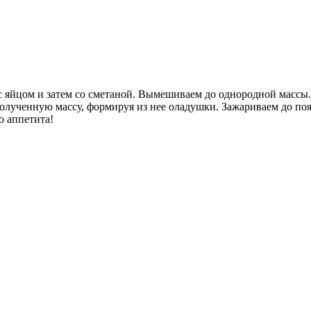
с яйцом и затем со сметаной. Вымешиваем до однородной массы.
о­лученную массу, формируя из нее оладушки. Зажариваем до по
о аппетита!