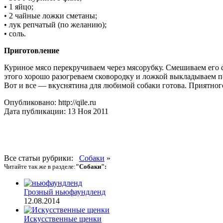
• 1 яйцо;
• 2 чайные ложки сметаны;
• лук репчатый (по желанию);
• соль.
Приготовление
Куриное мясо перекру­чиваем через мясорубку. Смешиваем его 
этого хорошо разогреваем сковородку и ложкой выкладываем п
Вот и все — вкуснятина для любимой собаки готова. Приятног
Опубликовано: http://qile.ru
Дата публикации: 13 Ноя 2011
Все статьи рубрики:
Собаки
»
Читайте так же в разделе:
"Собаки":
Грозный ньюфаундленд
12.08.2014
Искусственные щенки