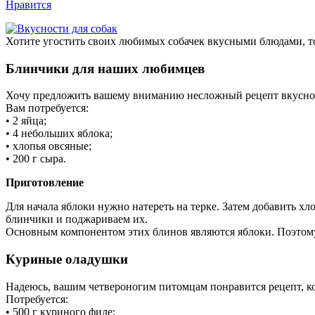
Нравится
Хотите угостить своих любимых собачек вкусными блюдами, то
Блинчики для наших любимцев
Хочу предложить ва­шему вниманию несложный рецепт вкусног
Вам потребуется:
• 2 яйца;
• 4 небольших яблока;
• хлопья овсяные;
• 200 г сыра.
Приготовление
Для начала яблоки нужно на­тереть на терке. Затем до­бавить х
блинчики и поджариваем их.
Основным компонентом этих блинов являются яблоки. Поэтом
Куриные оладушки
Надеюсь, вашим четвероногим питомцам понравится рецепт, ко
Потребуется:
• 500 г куриного филе;