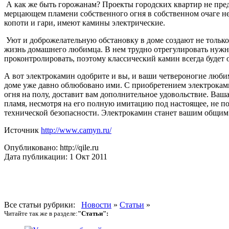
А как же быть горожанам? Проекты городских квартир не пре
мерцающем пламени собственного огня в собственном очаге не
копоти и гари, имеют камины электрические.
Уют и доброжелательную обстановку в доме создают не только
жизнь домашнего любимца. В нем трудно отрегулировать нужн
проконтролировать, поэтому классический камин всегда будет 
А вот электрокамин одобрите и вы, и ваши четвероногие люби
доме уже давно облюбовано ими. С приобретением электрокам
огня на полу, доставит вам дополнительное удовольствие. Ваш
пламя, несмотря на его полную имитацию под настоящее, не п
технической безопасности. Электрокамин станет вашим общим
Источник
http://www.camyn.ru/
Опубликовано: http://qile.ru
Дата публикации: 1 Окт 2011
Все статьи рубрики:
Новости
»
Статьи
»
Читайте так же в разделе:
"Статьи":