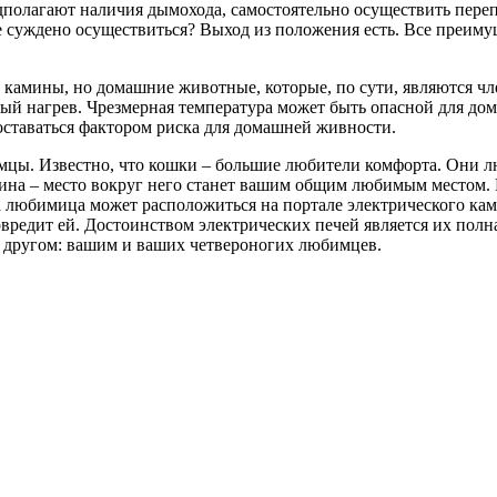
дполагают наличия дымохода, самостоятельно осуществить переп
 суждено осуществиться? Выход из положения есть. Все преимущ
 камины, но домашние животные, которые, по сути, являются ч
ый нагрев. Чрезмерная температура может быть опасной для до
оставаться фактором риска для домашней живности.
мцы. Известно, что кошки – большие любители комфорта. Они лю
ина – место вокруг него станет вашим общим любимым местом.
а любимица может расположиться на портале электрического кам
овредит ей. Достоинством электрических печей является их пол
 другом: вашим и ваших четвероногих любимцев.