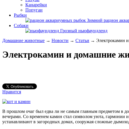
Канарейки
Попугаи
Рыбки
Зимний рацион акв
Собаки
Грозный ньюфаундленд
Домашние животные
→
Новости
→
Статьи
→ Электрокамин и
Электрокамин и домашние ж
Нравится
В прошлом очаг был едва ли не самым главным предметом в дом
вечерами. Со временем камин стал символом уюта, гармонии и
устанавливают в загородных домах, сооружая сложные дымоход