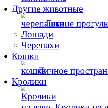
Другие животные
Летние прогул
Лошади
Черепахи
Кошки
Личное простран
Кролики
Кролики на д