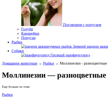
Поговорим с попугаем
Голуби
Канарейки
Попугаи
Рыбки
Зимний рацион акв
Собаки
Грозный ньюфаундленд
Домашние животные
→
Рыбки
→ Моллинезии - разноцветные
Моллинезии — разноцветные
Еще больше по теме:
Рыбки