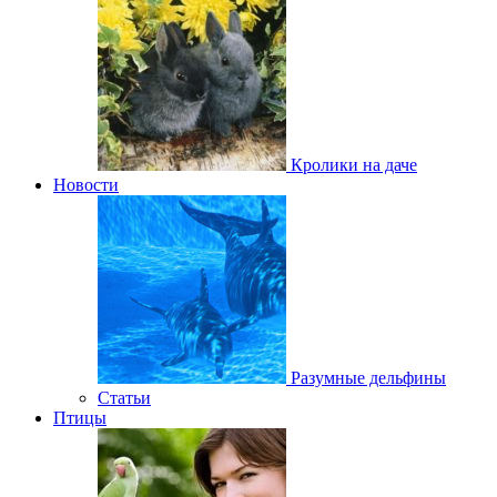
Кролики на даче
Новости
Разумные дельфины
Статьи
Птицы