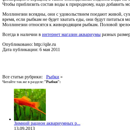
Чтобы приблизить состав воды к при­родному, надо добавить мо
Моллинезии всеядны, они с удоволь­ствием поедают живой, сухо
время, если рыбкам не будет хватать еды, они будут питаться 
Моллинезии относятся к живородящим рыбкам. Половой зрелост
Всегда в наличии в
интернет магазин аквариумы
разных размер
Опубликовано: http://qile.ru
Дата публикации: 6 мая 2011
Все статьи рубрики:
Рыбки
»
Читайте так же в разделе:
"Рыбки":
Зимний рацион аквариумных р...
13.09.2013