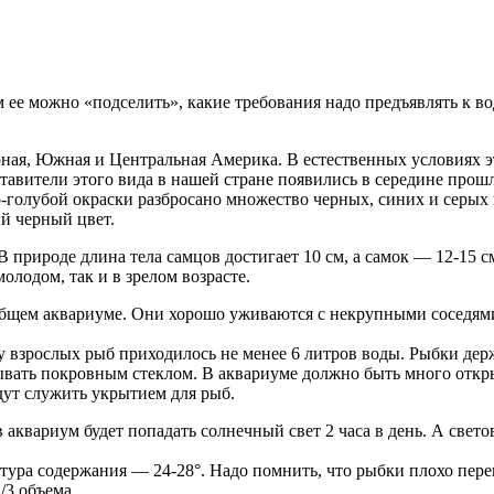
ее можно «подселить», какие требования надо предъявлять к воде
рная, Южная и Центральная Америка. В естественных условиях 
тавители этого вида в нашей стране появились в середине прошл
-го­лубой окраски разбросано множество черных, синих и серых
й черный цвет.
природе длина тела самцов достигает 10 см, а самок — 12-15 см
олодом, так и в зрелом возрасте.
бщем аквариуме. Они хорошо уживаются с некрупными соседями
 взрослых рыб приходилось не менее 6 литров воды. Рыбки дер
крывать покровным стеклом. В аквариуме должно быть много отк
дут служить укрытием для рыб.
квариум будет попадать солнечный свет 2 часа в день. А светов
ура содер­жания — 24-28°. Надо помнить, что рыбки плохо пере
/3 объема.