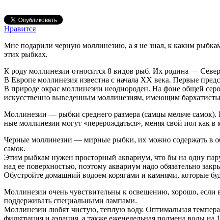
Нравится
Мне подарили черную моллинезию, а я не знал, к каким рыбкам 
этих рыбках.
К роду моллинезии относится 8 видов рыб. Их родина — Севе
В Европе моллинезия известна с начала XX века. Первые предс
В природе окрас моллинезии неоднороден. На фоне общей серо
искусственно выведенным моллинезиям, имеющим бархатисты
Моллинезии — рыбки среднего размера (самцы мельче самок). В 
ные моллинезии могут «перерождаться», меняя свой пол как в м
Черные моллинезии — мирные рыбки, их можно содержать в о
самок.
Этим рыбкам нужен просторный аквариум, что бы на одну пару
над ее поверхностью, поэтому аквариум надо обяза­тельно за
Обустройте домашний водоем коря­гами и камнями, которые бу
Моллинезии очень чувствительны к освещению, хорошо, если в а
поддерживать специальными лампами.
Моллинезии любят чистую, теплую воду. Оптимальная температ
фильтрация и аэрация, а также ежене­дельная подмена воды на 1