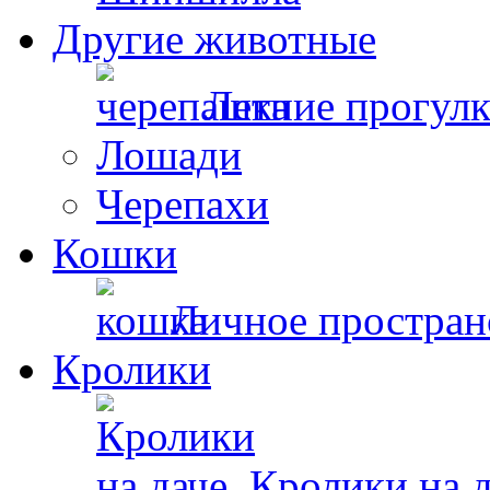
Другие животные
Летние прогул
Лошади
Черепахи
Кошки
Личное простран
Кролики
Кролики на д