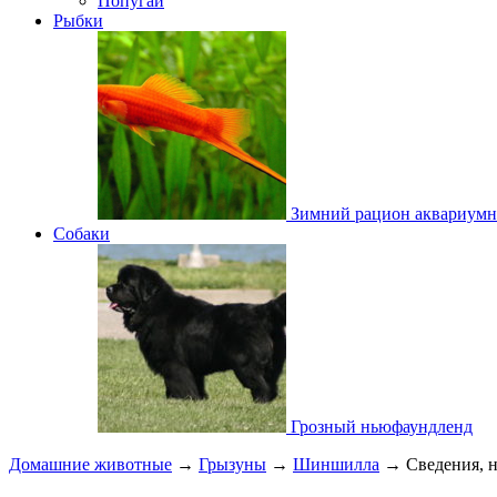
Попугаи
Рыбки
Зимний рацион аквариум
Собаки
Грозный ньюфаундленд
Домашние животные
→
Грызуны
→
Шиншилла
→ Сведения, н