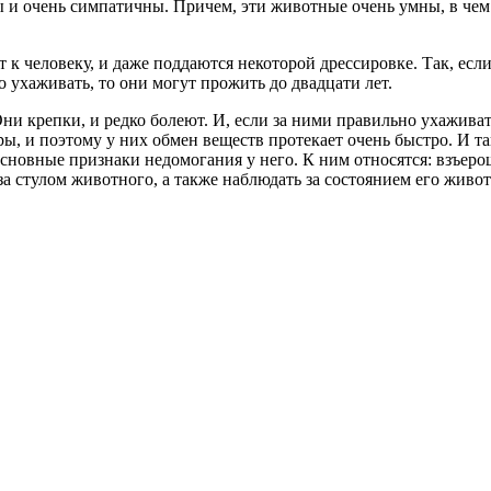
 и очень симпатичны. Причем, эти животные очень умны, в че
к человеку, и даже поддаются некоторой дрессировке. Так, если
 ухаживать, то они могут прожить до двадцати лет.
крепки, и редко болеют. И, если за ними правильно ухаживать,
ы, и поэтому у них обмен веществ протекает очень быстро. И та
 основные признаки недомогания у него. К ним относятся: взъер
за стулом животного, а также наблюдать за состоянием его живот