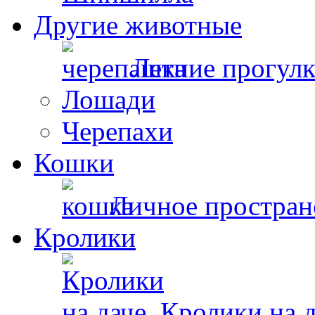
Другие животные
Летние прогул
Лошади
Черепахи
Кошки
Личное простран
Кролики
Кролики на д